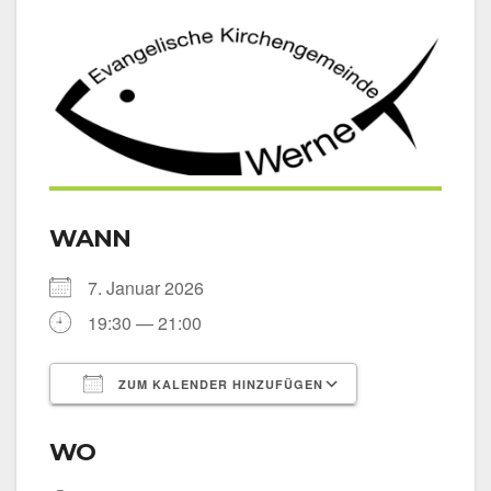
WANN
7. Janu­ar 2026
19:30 — 21:00
ZUM KALENDER HINZUFÜGEN
ICS her­un­ter­la­den
Goog­le Kalen­
WO