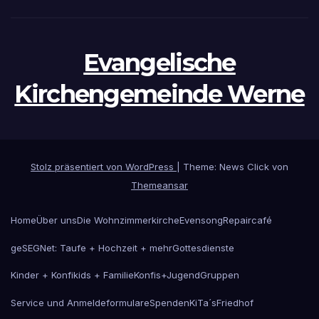
Evangelische
Kirchengemeinde Werne
Stolz präsentiert von WordPress
|
Theme: News Click von
Themeansar
Home
Über uns
Die Wohnzimmerkirche
Evensong
Repaircafé
geSEGNet: Taufe + Hochzeit + mehr
Gottesdienste
Kinder + Konfikids + Familie
Konfis+Jugend
Gruppen
Service und Anmeldeformulare
Spenden
KiTa´s
Friedhof