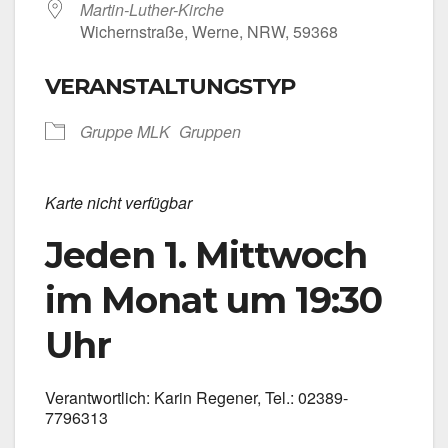
Martin-Luther-Kirche
Wichern­stra­ße, Wer­ne, NRW, 59368
VERANSTALTUNGSTYP
Grup­pe MLK
Grup­pen
Kar­te nicht ver­füg­bar
Jeden 1. Mittwoch
im Monat um 19:30
Uhr
Ver­ant­wort­lich: Karin Rege­ner, Tel.: 02389-
7796313