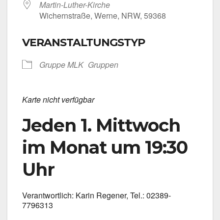
Martin-Luther-Kirche
Wichern­stra­ße, Wer­ne, NRW, 59368
VERANSTALTUNGSTYP
Grup­pe MLK
Grup­pen
Kar­te nicht ver­füg­bar
Jeden 1. Mittwoch
im Monat um 19:30
Uhr
Ver­ant­wort­lich: Karin Rege­ner, Tel.: 02389-
7796313