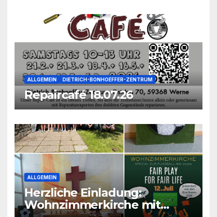
ALLGEMEIN
DIETRICH-BONHOEFFER-ZENTRUM
Repaircafé 18.07.26
ALLGEMEIN
Herzliche Einladung:
Wohnzimmerkirche mit
unseren Konfis