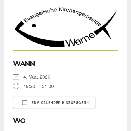
WANN
4. März 2026
19:30 — 21:00
ZUM KALENDER HINZUFÜGEN
ICS her­un­ter­la­den
Goog­le Kalen­
WO