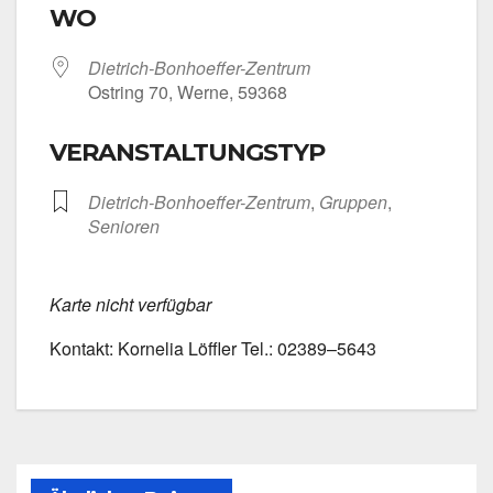
WO
Dietrich-Bonhoeffer-Zentrum
Ost­ring 70, Wer­ne, 59368
VERANSTALTUNGSTYP
Dietrich-Bonhoeffer-Zentrum
,
Grup­pen
,
Senio­ren
Kar­te nicht ver­füg­bar
Kon­takt: Kor­ne­lia Löff­ler Tel.: 02389–5643