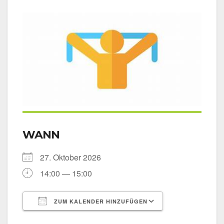
WANN
27. Okto­ber 2026
14:00 — 15:00
ZUM KALENDER HINZUFÜGEN
ICS her­un­ter­la­den
Goog­le Kalen­