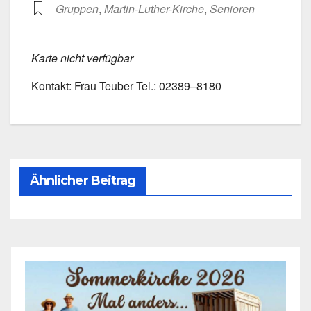
Grup­pen
,
Martin-Luther-Kirche
,
Senio­ren
Kar­te nicht ver­füg­bar
Kon­takt: Frau Teu­ber Tel.: 02389–8180
Ähnlicher Beitrag