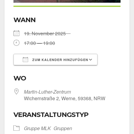
WANN
19. Novem­ber 2025
17:00 — 19:00
ZUM KALENDER HINZUFÜGEN
ICS her­un­ter­la­den
Goog­le Kalen­
WO
Martin-Luther-Zentrum
Wichern­stra­ße 2, Wer­ne, 59368, NRW
VERANSTALTUNGSTYP
Grup­pe MLK
Grup­pen