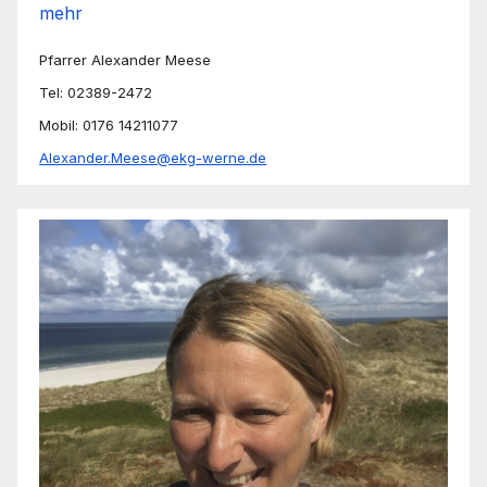
mehr
Pfarrer Alexander Meese
Tel: 02389-2472
Mobil: 0176 14211077
Alexander.Meese@ekg-werne.de