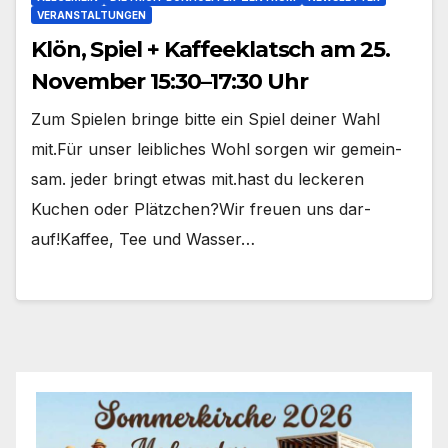
VERANSTALTUNGEN
Klön, Spiel + Kaffeeklatsch am 25.
November 15:30–17:30 Uhr
Zum Spie­len brin­ge bit­te ein Spiel dei­ner Wahl
mit.Für unser leib­li­ches Wohl sor­gen wir gemein­
sam. jeder bringt etwas mit.hast du lecke­ren
Kuchen oder Plätz­chen?Wir freu­en uns dar­
auf!Kaf­fee, Tee und Was­ser…