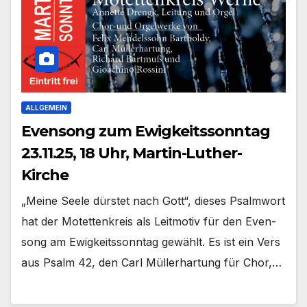
ALLGEMEIN
Evensong zum Ewigkeitssonntag
23.11.25, 18 Uhr, Martin-Luther-
Kirche
„Mei­ne See­le dürs­tet nach Gott“, die­ses Psalm­wort
hat der Motet­ten­kreis als Leit­mo­tiv für den Even­
song am Ewig­keits­sonn­tag gewählt. Es ist ein Vers
aus Psalm 42, den Carl Mül­ler­har­tung für Chor,…