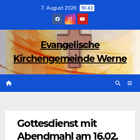
Zum
7. August 2026
19:42
Inhalt
wechseln
Evangelische
Kirchengemeinde Werne
Gottesdienst mit
Abendmahl am 16.02.