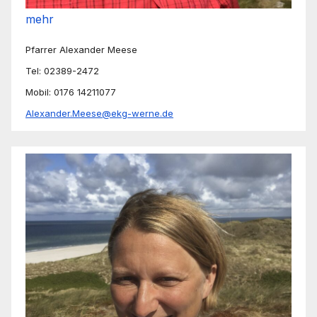
mehr
Pfarrer Alexander Meese
Tel: 02389-2472
Mobil: 0176 14211077
Alexander.Meese@ekg-werne.de