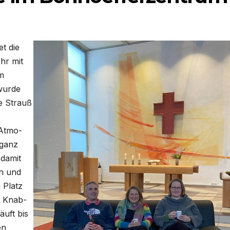
et die
Uhr mit
im
wur­de
ne Strauß
 Atmo­
 ganz
 damit
en und
 Platz
t Knab­
äuft bis
en