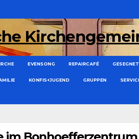
che Kirchengeme
IRCHE
EVENSONG
REPAIRCAFÉ
GESEGNET:
AMILIE
KONFIS+JUGEND
GRUPPEN
SERVI
 im Bonhoefferzentrum