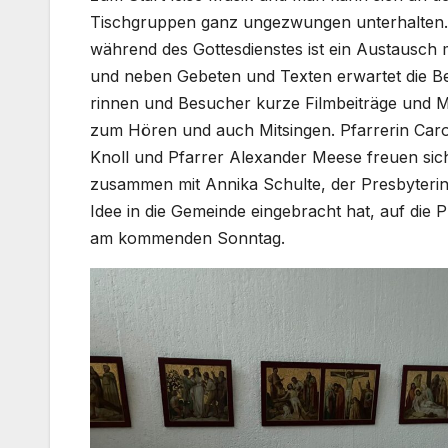
Tisch­grup­pen ganz unge­zwun­gen unter­hal­te
wäh­rend des Got­tes­diens­tes ist ein Aus­tausch 
und neben Gebe­ten und Tex­ten erwar­tet die B
rin­nen und Besu­cher kur­ze Film­bei­trä­ge und 
zum Hören und auch Mit­sin­gen. Pfar­re­rin Caro­
Knoll und Pfar­rer Alex­an­der Mee­se freu­en sic
zusam­men mit Anni­ka Schul­te, der Pres­by­te­rin
Idee in die Gemein­de ein­ge­bracht hat, auf die P
am kom­men­den Sonn­tag.