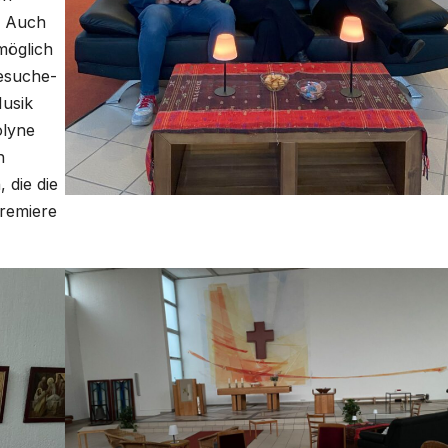
n. Auch
mög­lich
esu­che­
Musik
ly­ne
h
, die die
re­mie­re