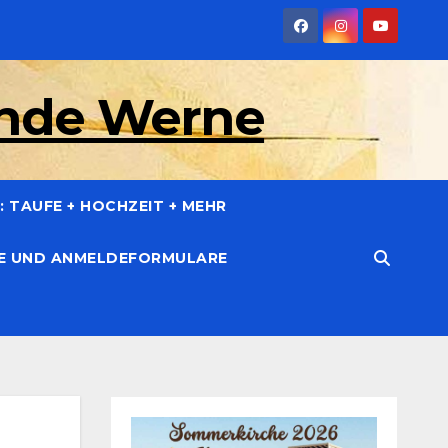
inde Werne
 TAUFE + HOCHZEIT + MEHR
CE UND ANMELDEFORMULARE