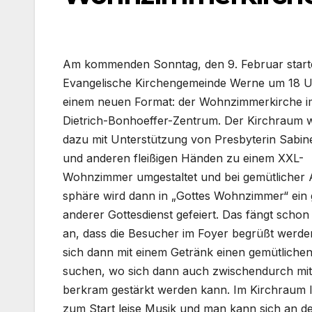
Am kom­men­den Sonn­tag, den 9. Febru­ar star­t
Evan­ge­li­sche Kir­chen­ge­mein­de Wer­ne um 18 
einem neu­en For­mat: der Wohn­zim­mer­kir­che 
Dietrich-Bonhoeffer-Zentrum. Der Kirch­raum 
dazu mit Unter­stüt­zung von Pres­by­te­rin Sabi­
und ande­ren flei­ßi­gen Hän­den zu einem XXL-
Wohnzimmer umge­stal­tet und bei gemüt­li­cher
sphä­re wird dann in „Got­tes Wohn­zim­mer“ ein
ande­rer Got­tes­dienst gefei­ert. Das fängt schon
an, dass die Besu­cher im Foy­er begrüßt wer­d
sich dann mit einem Getränk einen gemüt­li­chen
suchen, wo sich dann auch zwi­schen­durch mi
ber­kram gestärkt wer­den kann. Im Kirch­raum l
zum Start lei­se Musik und man kann sich an d