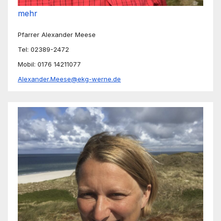
mehr
Pfarrer Alexander Meese
Tel: 02389-2472
Mobil: 0176 14211077
Alexander.Meese@ekg-werne.de