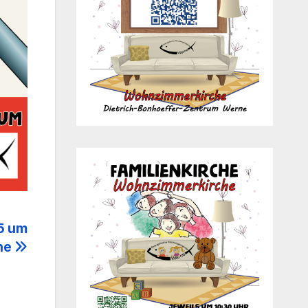
25 um
che