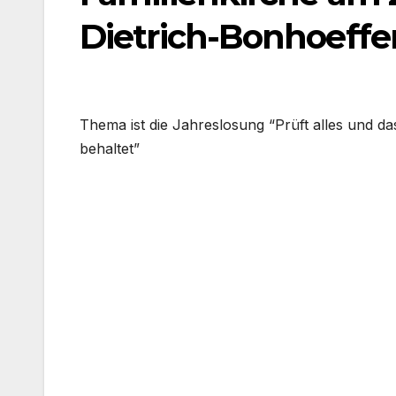
Dietrich-Bonhoeff
The­ma ist die Jah­res­lo­sung “Prüft alles und d
behal­tet”