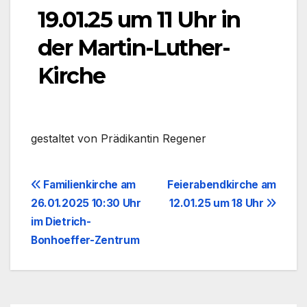
19.01.25 um 11 Uhr in
der Martin-Luther-
Kirche
gestal­tet von Prä­di­kan­tin Rege­ner
Beitragsnavigation
Familienkirche am
Feierabendkirche am
26.01.2025 10:30 Uhr
12.01.25 um 18 Uhr
im Dietrich-
Bonhoeffer-Zentrum