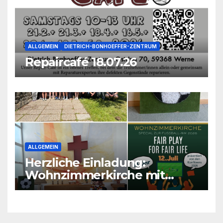
ALLGEMEIN
DIETRICH-BONHOEFFER-ZENTRUM
Repaircafé 18.07.26
ALLGEMEIN
Herzliche Einladung:
Wohnzimmerkirche mit
unseren Konfis