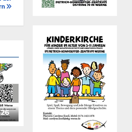
ern
.26