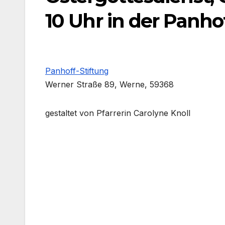
10 Uhr in der Panh
Panhoff-Stiftung
Wer­ner Stra­ße 89, Wer­ne, 59368
gestal­tet von Pfar­re­rin Caro­ly­ne Knoll