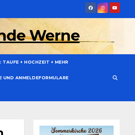
inde Werne
 TAUFE + HOCHZEIT + MEHR
CE UND ANMELDEFORMULARE
m