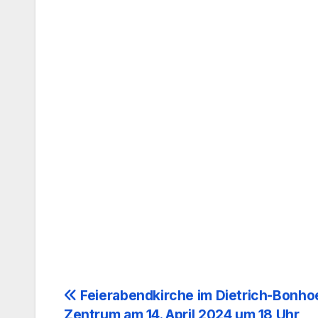
Beitragsnavigation
Feierabendkirche im Dietrich-Bonho
Zentrum am 14. April 2024 um 18 Uhr