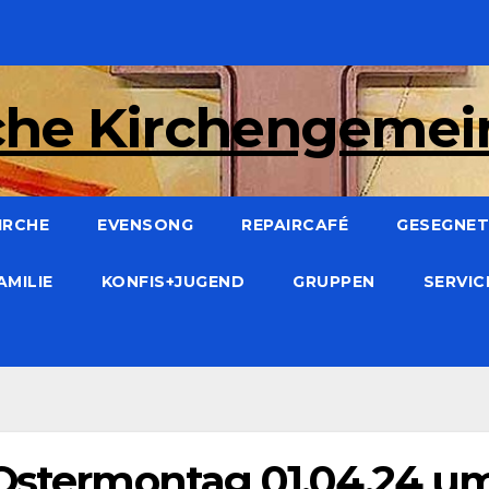
che Kirchengeme
IRCHE
EVENSONG
REPAIRCAFÉ
GESEGNET:
AMILIE
KONFIS+JUGEND
GRUPPEN
SERVI
 Ostermontag 01.04.24 u