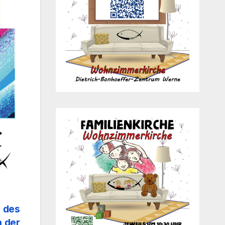
 des
n der