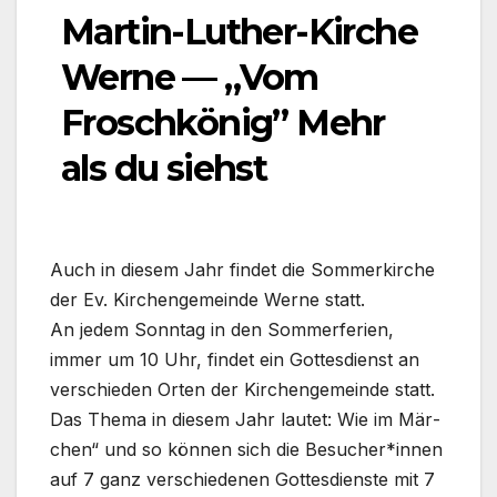
Martin-Luther-Kirche
Werne — „Vom
Froschkönig” Mehr
als du siehst
Auch in die­sem Jahr fin­det die Som­mer­kir­che
der Ev. Kir­chen­ge­mein­de Wer­ne statt.
An jedem Sonn­tag in den Som­mer­fe­ri­en,
immer um 10 Uhr, fin­det ein Got­tes­dienst an
ver­schie­den Orten der Kir­chen­ge­mein­de statt.
Das The­ma in die­sem Jahr lau­tet: Wie im Mär­
chen“ und so kön­nen sich die Besucher*innen
auf 7 ganz ver­schie­de­nen Got­tes­diens­te mit 7