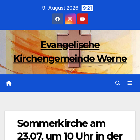
Zum
9. August 2026
9:21
Inhalt
wechseln
Evangelische
Kirchengemeinde Werne
Sommerkirche am
23.07. um 10 Uhr in der