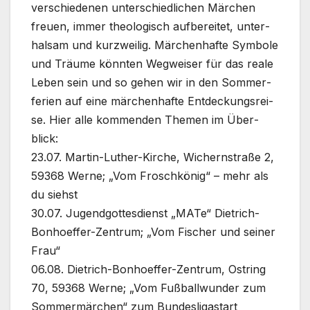
ver­schie­de­nen unter­schied­li­chen Mär­chen
freu­en, immer theo­lo­gisch auf­be­rei­tet, unter­
hal­sam und kurz­wei­lig. Mär­chen­haf­te Sym­bo­le
und Träu­me könn­ten Weg­wei­ser für das rea­le
Leben sein und so gehen wir in den Som­mer­
fe­ri­en auf eine mär­chen­haf­te Ent­de­ckungs­rei­
se. Hier alle kom­men­den The­men im Über­
blick:
23.07. Martin-Luther-Kirche, Wichern­stra­ße 2,
59368 Wer­ne; „Vom Frosch­kö­nig“ – mehr als
du siehst
30.07. Jugend­got­tes­dienst „MATe“ Dietrich-
Bonhoeffer-Zentrum; „Vom Fischer und sei­ner
Frau“
06.08. Dietrich-Bonhoeffer-Zentrum, Ost­ring
70, 59368 Wer­ne; „Vom Fuß­ball­wun­der zum
Som­mer­mär­chen“ zum Bun­des­li­ga­start