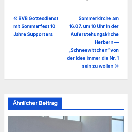
Beitragsnavigation
BVB Gottesdienst
Sommerkirche am
mit Sommerfest 10
16.07. um 10 Uhr in der
Jahre Supporters
Auferstehungskirche
Herbern —
„Schneewittchen“ von
der Idee immer die Nr. 1
sein zu wollen
Ähnlicher Beitrag