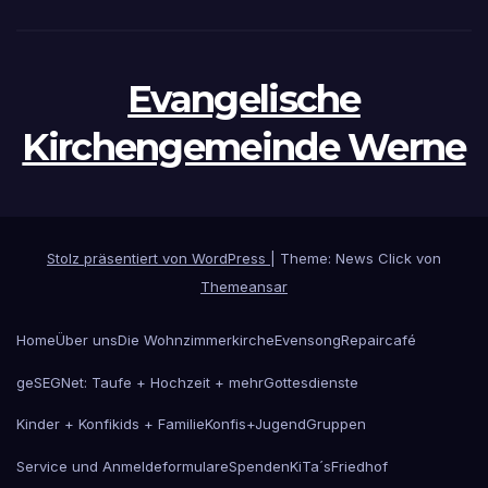
Evangelische
Kirchengemeinde Werne
Stolz präsentiert von WordPress
|
Theme: News Click von
Themeansar
Home
Über uns
Die Wohnzimmerkirche
Evensong
Repaircafé
geSEGNet: Taufe + Hochzeit + mehr
Gottesdienste
Kinder + Konfikids + Familie
Konfis+Jugend
Gruppen
Service und Anmeldeformulare
Spenden
KiTa´s
Friedhof