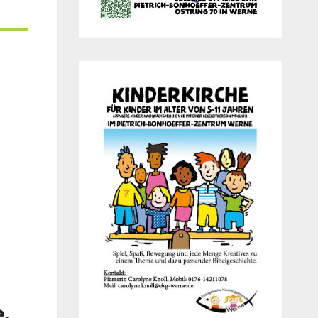
Office 365
Out­look Live
,