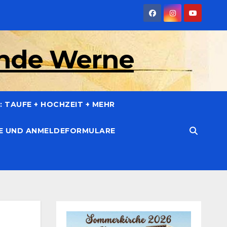
inde Werne
 TAUFE + HOCHZEIT + MEHR
CE UND ANMELDEFORMULARE