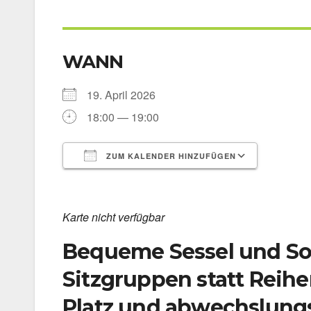
WANN
19. April 2026
18:00 — 19:00
ZUM KALENDER HINZUFÜGEN
ICS her­un­ter­la­den
Goog­le 
Kar­te nicht ver­füg­bar
Bequeme Sessel und Sof
Sitzgruppen statt Reih
Platz und abwechslungs