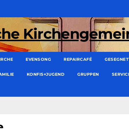
che Kirchengeme
IRCHE
EVENSONG
REPAIRCAFÉ
GESEGNET:
AMILIE
KONFIS+JUGEND
GRUPPEN
SERVI
e