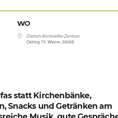
WO
Dietrich-Bonhoeffer-Zentrum
Ost­ring 70, Wer­ne, 59368
Kalen­der
iCal­en­dar
as statt Kirchenbänke,
en, Snacks und Getränken am
reiche Musik, gute Gespräche