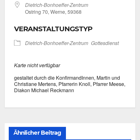
Dietrich-Bonhoeffer-Zentrum
Ost­ring 70, Wer­ne, 59368
VERANSTALTUNGSTYP
Dietrich-Bonhoeffer-Zentrum
Got­tes­dienst
Kar­te nicht ver­füg­bar
gestal­tet durch die Kon­fir­man­dIn­nen, Mar­tin und
Chris­tia­ne Mer­tens, Pfar­re­rin Knoll, Pfar­rer Mee­se,
Dia­kon Micha­el Reck­mann
Ähnlicher Beitrag