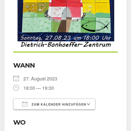
WANN
27. August 2023
18:00 — 19:30
ZUM KALENDER HINZUFÜGEN
ICS her­un­ter­la­den
Goog­le Kalen­
WO