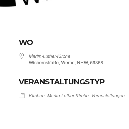
WO
Martin-Luther-Kirche
Wichern­stra­ße, Wer­ne, NRW, 59368
VERANSTALTUNGSTYP
Kalen­der
iCal­en­dar
Kir­chen
Martin-Luther-Kirche
Ver­an­stal­tun­gen