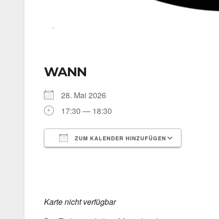
WANN
28. Mai 2026
17:30 — 18:30
ZUM KALENDER HINZUFÜGEN
ICS her­un­ter­la­den
Goog­le 
Kar­te nicht ver­füg­bar