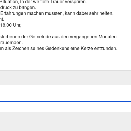
a­ti­on, in der wir tie­fe Trau­er ver­spü­ren.
­druck zu brin­gen.
e Erfah­run­gen machen muss­ten, kann dabei sehr hel­fen.
ht.
–18.00 Uhr,
stor­be­nen der Gemein­de aus den ver­gan­ge­nen Mona­ten.
rau­ern­den.
n als Zei­chen sei­nes Geden­kens eine Ker­ze ent­zün­den.