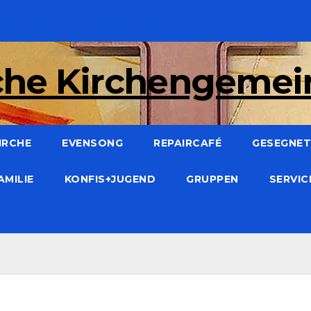
che Kirchengeme
IRCHE
EVENSONG
REPAIRCAFÉ
GESEGNET:
AMILIE
KONFIS+JUGEND
GRUPPEN
SERVI