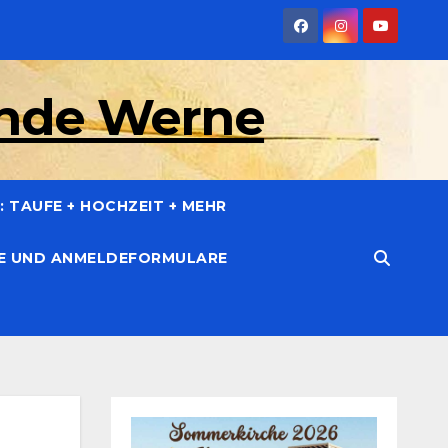
inde Werne
 TAUFE + HOCHZEIT + MEHR
CE UND ANMELDEFORMULARE