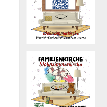
Office 365
Out­look Live