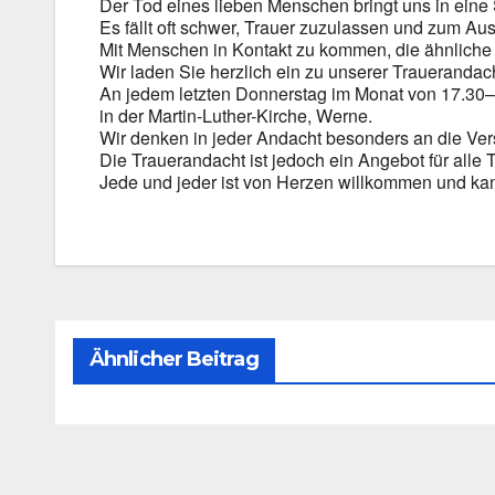
Der Tod eines lie­ben Men­schen bringt uns in eine Situ
Es fällt oft schwer, Trau­er zuzu­las­sen und zum Aus
Mit Men­schen in Kon­takt zu kom­men, die ähn­li­ch
Wir laden Sie herz­lich ein zu unse­rer Trau­er­an­dac
An jedem letz­ten Don­ners­tag im Monat von 17.30
in der Martin-Luther-Kirche, Wer­ne.
Wir den­ken in jeder Andacht beson­ders an die Ver­
Die Trau­er­an­dacht ist jedoch ein Ange­bot für alle T
Jede und jeder ist von Her­zen will­kom­men und kan
Ähnlicher Beitrag