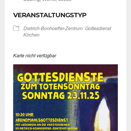
VERANSTALTUNGSTYP
Dietrich-Bonhoeffer-Zentrum
Got­tes­dienst
Kir­chen
Kar­te nicht ver­füg­bar