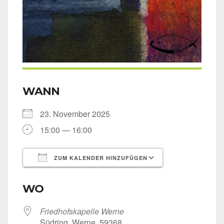
WANN
23. Novem­ber 2025
15:00 — 16:00
ZUM KALENDER HINZUFÜGEN
ICS her­un­ter­la­den
Goog­le Kalen­
WO
Fried­hofs­ka­pel­le Wer­ne
Süd­ring, Wer­ne, 59368