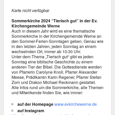
Kar­te nicht ver­füg­bar
Som­mer­kir­che 2024 “Tie­risch gut” in der Ev.
Kir­chen­ge­mein­de Wer­ne
Auch in die­sem Jahr wird es eine the­ma­ti­sche
Som­mer­kir­che in der Kir­chen­ge­mein­de Wer­ne an
den Sommer-Ferien-Sonntagen geben. Genau wie
in den letz­ten Jah­ren, jeden Sonn­tag an einem
wech­seln­den Ort, immer ab 10:30 Uhr.
Unter dem The­ma „Tie­risch gut“ gibt es jeden
Sonn­tag eine bibli­sche Geschich­te zu einem
ande­ren Tier der Bibel. Die Got­tes­diens­te wer­den
von Pfar­re­rin Caro­ly­ne Knoll, Pfar­rer Alex­an­der
Mee­se, Prä­di­kan­tin Karin Rege­ner, Pfar­rer Ste­fan
Zorn und Dia­kon Micha­el Reck­mann gestal­tet.
Alle Infos rund um die Som­mer­kir­che, alle The­men
und Mit­wir­ken­de fin­den Sie, wie immer:
auf der Home­page
www.evkirchewerne.de
auf Insta­gram