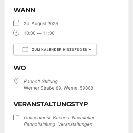
WANN
24. August 2025
10:30 — 11:30
ZUM KALENDER HINZUFÜGEN
ICS her­un­ter­la­den
Goog­le Kalen­
WO
Panhoff-Stiftung
Wer­ner Stra­ße 89, Wer­ne, 59368
VERANSTALTUNGSTYP
Got­tes­dienst
Kir­chen
News­let­ter
Pan­hoff­stif­tung
Ver­an­stal­tun­gen