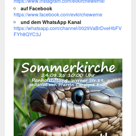
https://www.instagram.com/evkirchewerne/
auf Face­book
https://www.facebook.com/evkirchewerne
und dem Whats­App Kanal
https://whatsapp.com/channel/0029VaBrDveHbFV
FYh8QYC3J