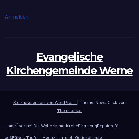
Anmelden
Evangelische
Kirchengemeinde Werne
Stolz präsentiert von WordPress
|
Theme: News Click von
Themeansar
Home
Über uns
Die Wohnzimmerkirche
Evensong
Repaircafé
geSEGNet: Taufe + Hochzeit + mehr
Gottesdienste