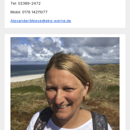
Tel: 02389-2472
Mobil: 0176 14211077
Alexander.Meese@ekg-werne.de