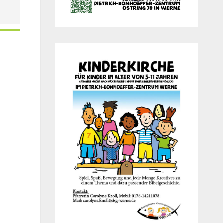
Office 365
Out­look Live