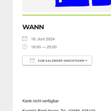
WANN
18. Juni 2024
18:00 — 20:00
ZUM KALENDER HINZUFÜGEN
ICS her­un­ter­la­den
Goog­le 
Kar­te nicht ver­füg­bar
Kon­takt: Bir­git Hanig, Tel.: 02389–535100