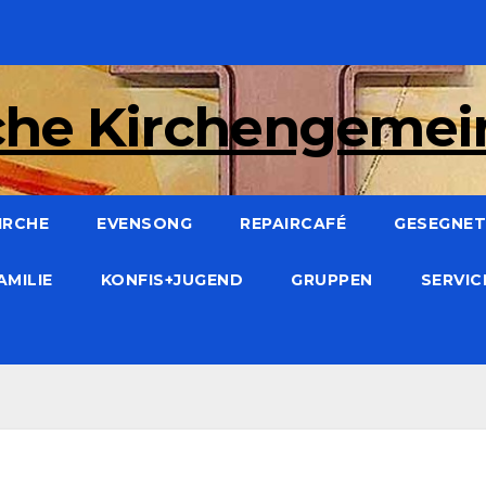
che Kirchengeme
IRCHE
EVENSONG
REPAIRCAFÉ
GESEGNET:
AMILIE
KONFIS+JUGEND
GRUPPEN
SERVI