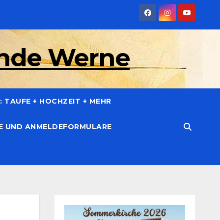
inde Werne
 TAUFE + HOCHZEIT + MEHR
CE UND ANMELDEFORMULARE