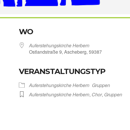
WO
Auf­er­ste­hungs­kir­che Her­bern
Ost­land­stra­ße 9, Asche­berg, 59387
VERANSTALTUNGSTYP
Kalen­der
iCal­en­dar
Auf­er­ste­hungs­kir­che Her­bern
Grup­pen
Auf­er­ste­hungs­kir­che Her­bern
,
Chor
,
Grup­pen