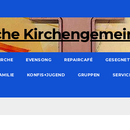
che Kirchengeme
IRCHE
EVENSONG
REPAIRCAFÉ
GESEGNET:
AMILIE
KONFIS+JUGEND
GRUPPEN
SERVI