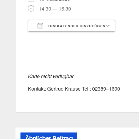
14:30 — 16:30
ZUM KALENDER HINZUFÜGEN
ICS her­un­ter­la­den
Goog­le 
Kar­te nicht ver­füg­bar
Kon­takt: Ger­trud Krau­se Tel.: 02389–1600
Ähnlicher Beitrag