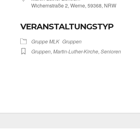
Wichern­stra­ße 2, Wer­ne, 59368, NRW
VERANSTALTUNGSTYP
Kalen­der
iCal­en­dar
Grup­pe MLK
Grup­pen
Grup­pen
,
Martin-Luther-Kirche
,
Senio­ren