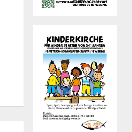
Office 365
Out­look Live