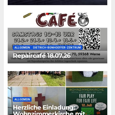
ALLGEMEIN
DIETRICH-BONHOEFFER-ZENTRUM
Repaircafé 18.07.26
ALLGEMEIN
Herzliche Einladung:
Wohnzimmerkirche mit