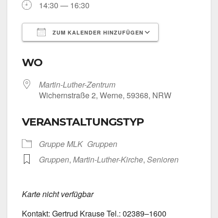
14:30 — 16:30
ZUM KALENDER HINZUFÜGEN
ICS her­un­ter­la­den
Goog­le Kalen­
WO
Martin-Luther-Zentrum
Wichern­stra­ße 2, Wer­ne, 59368, NRW
VERANSTALTUNGSTYP
Grup­pe MLK
Grup­pen
Grup­pen
,
Martin-Luther-Kirche
,
Senio­ren
Kar­te nicht ver­füg­bar
Kon­takt: Ger­trud Krau­se Tel.: 02389–1600