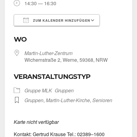
14:30 — 16:30
ZUM KALENDER HINZUFÜGEN
ICS her­un­ter­la­den
Goog­le Kalen­
WO
Martin-Luther-Zentrum
Wichern­stra­ße 2, Wer­ne, 59368, NRW
VERANSTALTUNGSTYP
Grup­pe MLK
Grup­pen
Grup­pen
,
Martin-Luther-Kirche
,
Senio­ren
Kar­te nicht ver­füg­bar
Kon­takt: Ger­trud Krau­se Tel.: 02389–1600