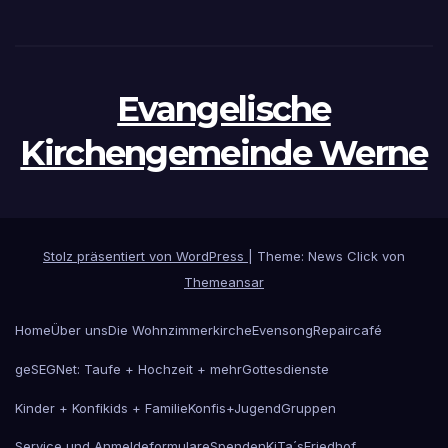
Evangelische
Kirchengemeinde Werne
Stolz präsentiert von WordPress
|
Theme: News Click von
Themeansar
Home
Über uns
Die Wohnzimmerkirche
Evensong
Repaircafé
geSEGNet: Taufe + Hochzeit + mehr
Gottesdienste
Kinder + Konfikids + Familie
Konfis+Jugend
Gruppen
Service und Anmeldeformulare
Spenden
KiTa´s
Friedhof