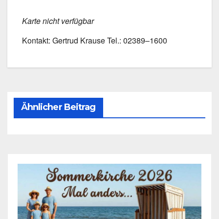
Kar­te nicht ver­füg­bar
Kon­takt: Ger­trud Krau­se Tel.: 02389–1600
Ähnlicher Beitrag