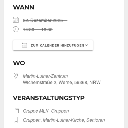
WANN
22. Dezem­ber 2025
14:30 — 16:30
ZUM KALENDER HINZUFÜGEN
ICS her­un­ter­la­den
Goog­le Kalen­
WO
Martin-Luther-Zentrum
Wichern­stra­ße 2, Wer­ne, 59368, NRW
VERANSTALTUNGSTYP
Grup­pe MLK
Grup­pen
Grup­pen
,
Martin-Luther-Kirche
,
Senio­ren