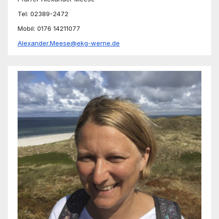
Tel: 02389-2472
Mobil: 0176 14211077
Alexander.Meese@ekg-werne.de