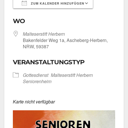
ZUM KALENDER HINZUFÜGEN
ICS her­un­ter­la­den
Goog­le Kalen­
WO
Mal­te­ser­stift Her­bern
Baken­fel­der Weg 1a, Ascheberg-Herbern,
NRW, 59387
VERANSTALTUNGSTYP
Got­tes­dienst
Mal­te­ser­stift Her­bern
Senio­ren­heim
Kar­te nicht ver­füg­bar