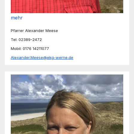
mehr
Pfarrer Alexander Meese
Tel: 02389-2472
Mobil: 0176 14211077
Alexander.Meese@ekg-werne.de