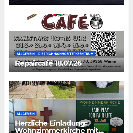
ALLGEMEIN
DIETRICH-BONHOEFFER-ZENTRUM
Repaircafé 18.07.26
ALLGEMEIN
Herzliche Einladung:
Wohnzimmerkirche mit