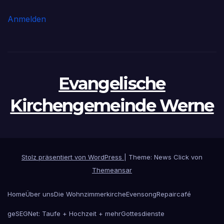
Anmelden
Evangelische
Kirchengemeinde Werne
Stolz präsentiert von WordPress
|
Theme: News Click von
Themeansar
Home
Über uns
Die Wohnzimmerkirche
Evensong
Repaircafé
geSEGNet: Taufe + Hochzeit + mehr
Gottesdienste