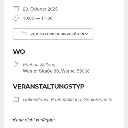
20. Okto­ber 2025
10:00 — 11:00
ZUM KALENDER HINZUFÜGEN
ICS her­un­ter­la­den
Goog­le Kalen­
WO
Panhoff-Stiftung
Wer­ner Stra­ße 89, Wer­ne, 59368
VERANSTALTUNGSTYP
Got­tes­dienst
Pan­hoff­stif­tung
Senio­ren­heim
Kar­te nicht ver­füg­bar