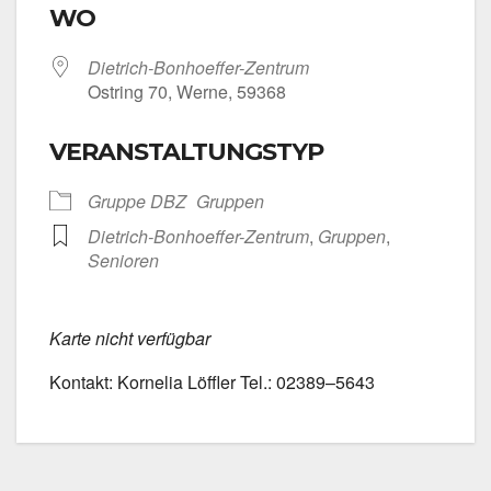
WO
Dietrich-Bonhoeffer-Zentrum
Ost­ring 70, Wer­ne, 59368
VERANSTALTUNGSTYP
Grup­pe DBZ
Grup­pen
Dietrich-Bonhoeffer-Zentrum
,
Grup­pen
,
Senio­ren
Kar­te nicht ver­füg­bar
Kon­takt: Kor­ne­lia Löff­ler Tel.: 02389–5643