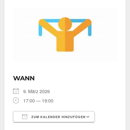
WANN
9. März 2026
17:00 — 19:00
ZUM KALENDER HINZUFÜGEN
ICS her­un­ter­la­den
Goog­le Kalen­