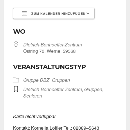
ZUM KALENDER HINZUFÜGEN
ICS her­un­ter­la­den
Goog­le Kalen­
WO
Dietrich-Bonhoeffer-Zentrum
Ost­ring 70, Wer­ne, 59368
VERANSTALTUNGSTYP
Grup­pe DBZ
Grup­pen
Dietrich-Bonhoeffer-Zentrum
,
Grup­pen
,
Senio­ren
Kar­te nicht ver­füg­bar
Kon­takt: Kor­ne­lia Löff­ler Tel.: 02389–5643