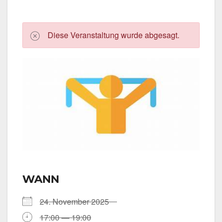
Die­se Ver­an­stal­tung wur­de abge­sagt.
WANN
24. Novem­ber 2025
17:00 — 19:00