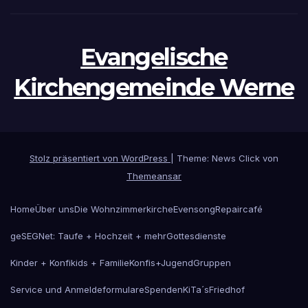
Evangelische
Kirchengemeinde Werne
Stolz präsentiert von WordPress
|
Theme: News Click von
Themeansar
Home
Über uns
Die Wohnzimmerkirche
Evensong
Repaircafé
geSEGNet: Taufe + Hochzeit + mehr
Gottesdienste
Kinder + Konfikids + Familie
Konfis+Jugend
Gruppen
Service und Anmeldeformulare
Spenden
KiTa´s
Friedhof