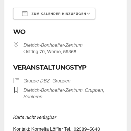
ZUM KALENDER HINZUFÜGEN
ICS her­un­ter­la­den
Goog­le Kalen­
WO
Dietrich-Bonhoeffer-Zentrum
Ost­ring 70, Wer­ne, 59368
VERANSTALTUNGSTYP
Grup­pe DBZ
Grup­pen
Dietrich-Bonhoeffer-Zentrum
,
Grup­pen
,
Senio­ren
Kar­te nicht ver­füg­bar
Kon­takt: Kor­ne­lia Löff­ler Tel.: 02389–5643