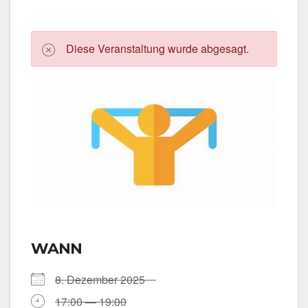
Die­se Ver­an­stal­tung wur­de abge­sagt.
WANN
8. Dezem­ber 2025
17:00 — 19:00