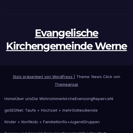
Evangelische
Kirchengemeinde Werne
Stolz präsentiert von WordPress
|
Theme: News Click von
Themeansar
Home
Über uns
Die Wohnzimmerkirche
Evensong
Repaircafé
geSEGNet: Taufe + Hochzeit + mehr
Gottesdienste
Kinder + Konfikids + Familie
Konfis+Jugend
Gruppen