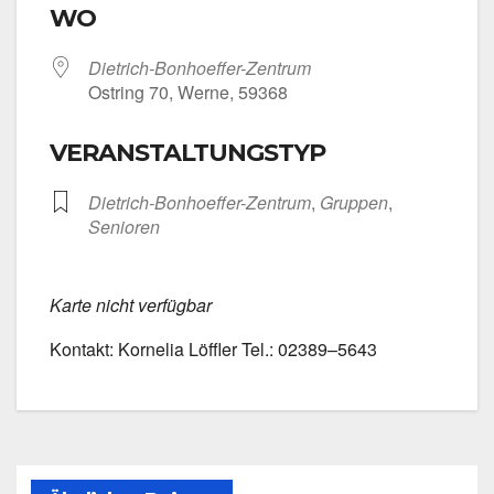
WO
Dietrich-Bonhoeffer-Zentrum
Ost­ring 70, Wer­ne, 59368
VERANSTALTUNGSTYP
Dietrich-Bonhoeffer-Zentrum
,
Grup­pen
,
Senio­ren
Kar­te nicht ver­füg­bar
Kon­takt: Kor­ne­lia Löff­ler Tel.: 02389–5643