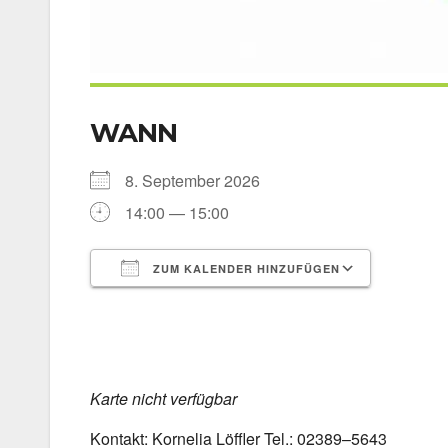
WANN
8. Sep­tem­ber 2026
14:00 — 15:00
ZUM KALENDER HINZUFÜGEN
ICS her­un­ter­la­den
Goog­le 
Kar­te nicht ver­füg­bar
Kon­takt: Kor­ne­lia Löff­ler Tel.: 02389–5643