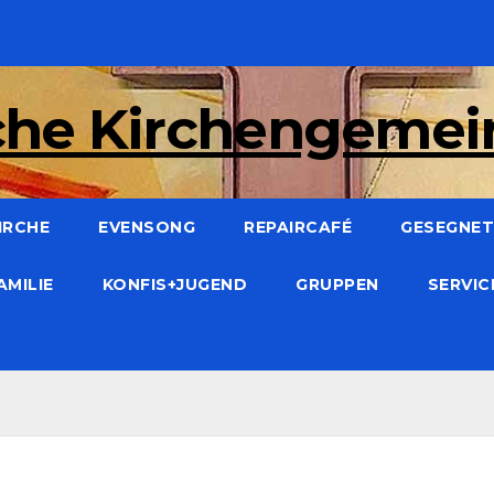
che Kirchengeme
IRCHE
EVENSONG
REPAIRCAFÉ
GESEGNET:
AMILIE
KONFIS+JUGEND
GRUPPEN
SERVI