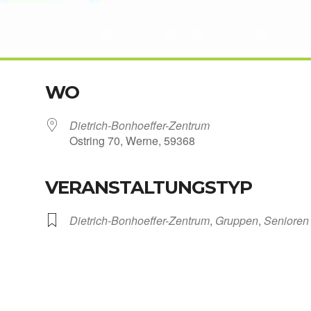
WO
Dietrich-Bonhoeffer-Zentrum
Ost­ring 70, Wer­ne, 59368
VERANSTALTUNGSTYP
Kalen­der
iCal­en­dar
Dietrich-Bonhoeffer-Zentrum
,
Grup­pen
,
Senio­ren