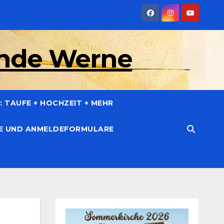
inde Werne
 TAUFE + HOCHZEIT + MEHR
CE UND ANMELDEFORMULARE