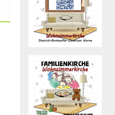
Office 365
Out­look Live