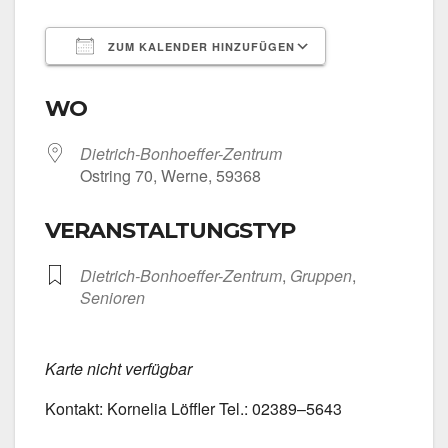
ZUM KALENDER HINZUFÜGEN
ICS her­un­ter­la­den
Goog­le Kalen­
WO
Dietrich-Bonhoeffer-Zentrum
Ost­ring 70, Wer­ne, 59368
VERANSTALTUNGSTYP
Dietrich-Bonhoeffer-Zentrum
,
Grup­pen
,
Senio­ren
Kar­te nicht ver­füg­bar
Kon­takt: Kor­ne­lia Löff­ler Tel.: 02389–5643