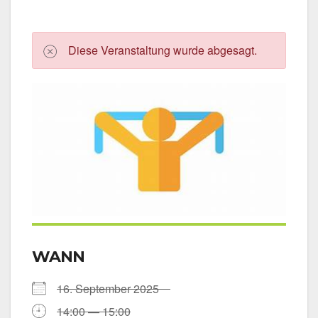
Die­se Ver­an­stal­tung wur­de abge­sagt.
WANN
16. Sep­tem­ber 2025
14:00 — 15:00