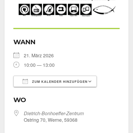
WANN
21. März 2026
10:00 — 13:00
ZUM KALENDER HINZUFÜGEN
ICS her­un­ter­la­den
Goog­le Kalen­
WO
Dietrich-Bonhoeffer-Zentrum
Ost­ring 70, Wer­ne, 59368