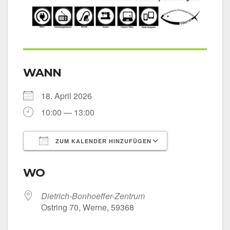
WANN
18. April 2026
10:00 — 13:00
ZUM KALENDER HINZUFÜGEN
ICS her­un­ter­la­den
Goog­le Kalen­
WO
Dietrich-Bonhoeffer-Zentrum
Ost­ring 70, Wer­ne, 59368