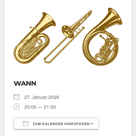
WANN
27. Janu­ar 2026
20:00 — 21:30
ZUM KALENDER HINZUFÜGEN
ICS her­un­ter­la­den
Goog­le Kalen­