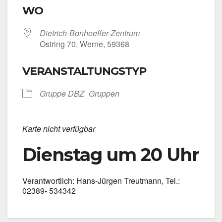
WO
Dietrich-Bonhoeffer-Zentrum
Ost­ring 70, Wer­ne, 59368
VERANSTALTUNGSTYP
Grup­pe DBZ
Grup­pen
Kar­te nicht ver­füg­bar
Dienstag um 20 Uhr
Ver­ant­wort­lich: Hans-Jürgen Treut­mann, Tel.:
02389- 534342