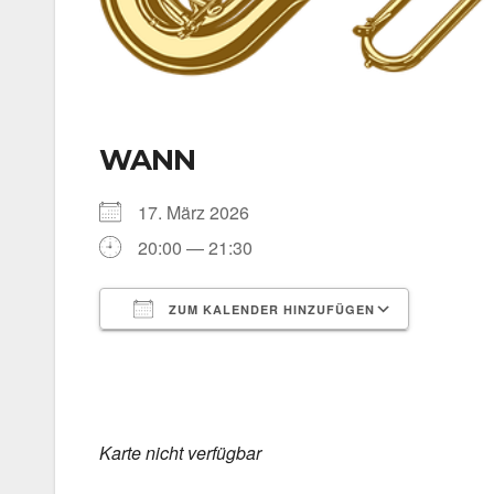
WANN
17. März 2026
20:00 — 21:30
ZUM KALENDER HINZUFÜGEN
ICS her­un­ter­la­den
Goog­le 
Kar­te nicht ver­füg­bar