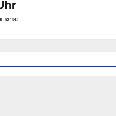
Uhr
389- 534342