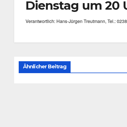
Dienstag um 20 
Ver­ant­wort­lich: Hans-Jürgen Treut­mann, Tel.: 02
Ähnlicher Beitrag