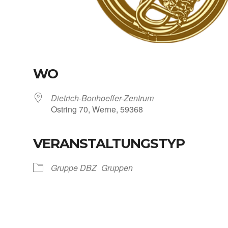
WO
Dietrich-Bonhoeffer-Zentrum
Ost­ring 70, Wer­ne, 59368
VERANSTALTUNGSTYP
Kalen­der
iCal­en­dar
Grup­pe DBZ
Grup­pen