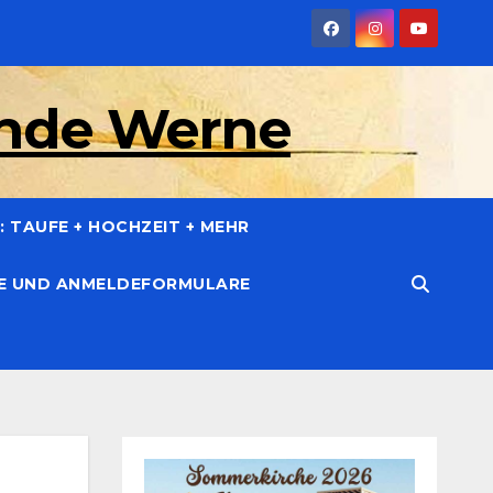
inde Werne
 TAUFE + HOCHZEIT + MEHR
CE UND ANMELDEFORMULARE