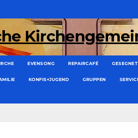
che Kirchengeme
IRCHE
EVENSONG
REPAIRCAFÉ
GESEGNET:
AMILIE
KONFIS+JUGEND
GRUPPEN
SERVI