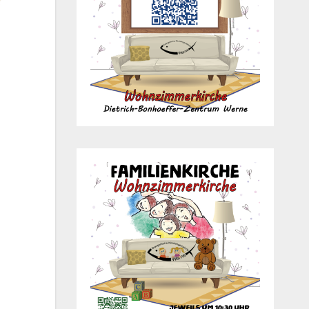
Office 365
Out­look Live