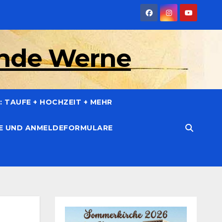
inde Werne
 TAUFE + HOCHZEIT + MEHR
CE UND ANMELDEFORMULARE