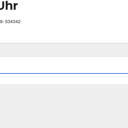
Uhr
389- 534342