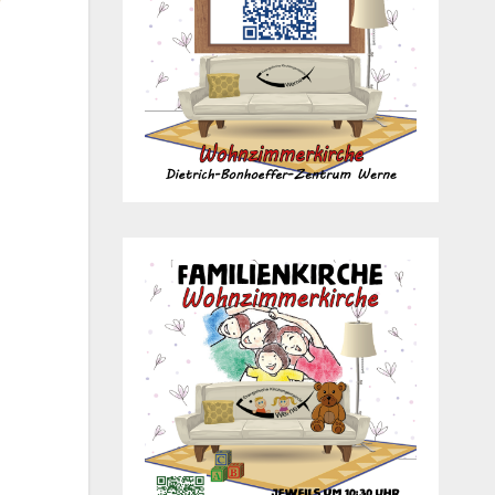
Office 365
Out­look Live