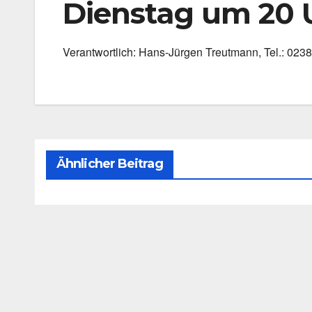
Dienstag um 20 
Ver­ant­wort­lich: Hans-Jürgen Treut­mann, Tel.: 02
Ähnlicher Beitrag