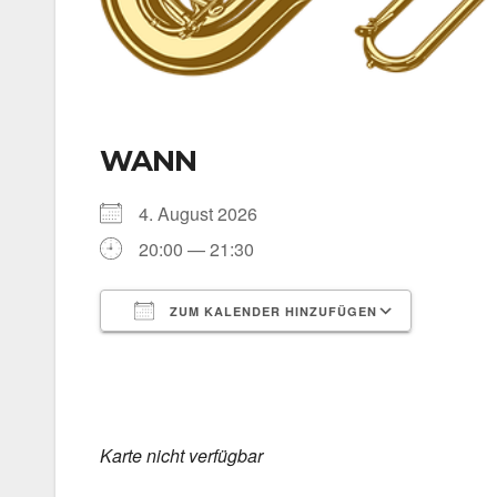
WANN
4. August 2026
20:00 — 21:30
ZUM KALENDER HINZUFÜGEN
ICS her­un­ter­la­den
Goog­le 
Kar­te nicht ver­füg­bar