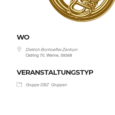
WO
Dietrich-Bonhoeffer-Zentrum
Ost­ring 70, Wer­ne, 59368
VERANSTALTUNGSTYP
Kalen­der
iCal­en­dar
Grup­pe DBZ
Grup­pen