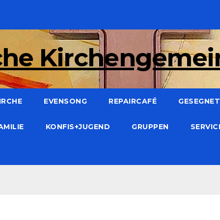
che Kirchengeme
IRCHE
EVENSONG
REPAIRCAFÉ
GESEGNET:
AMILIE
KONFIS+JUGEND
GRUPPEN
SERVI