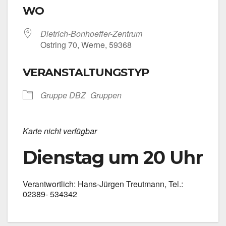
WO
Dietrich-Bonhoeffer-Zentrum
Ost­ring 70, Wer­ne, 59368
VERANSTALTUNGSTYP
Grup­pe DBZ
Grup­pen
Kar­te nicht ver­füg­bar
Dienstag um 20 Uhr
Ver­ant­wort­lich: Hans-Jürgen Treut­mann, Tel.:
02389- 534342