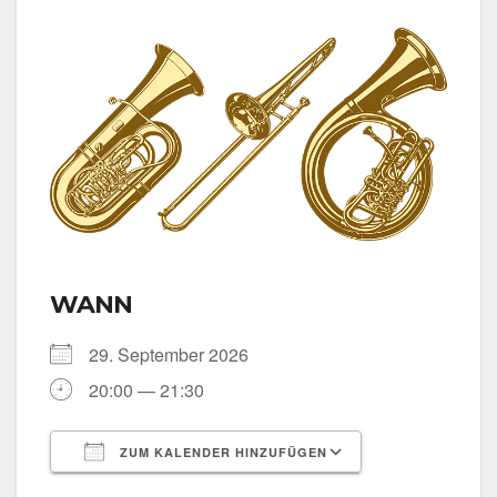
WANN
29. Sep­tem­ber 2026
20:00 — 21:30
ZUM KALENDER HINZUFÜGEN
ICS her­un­ter­la­den
Goog­le Kalen­