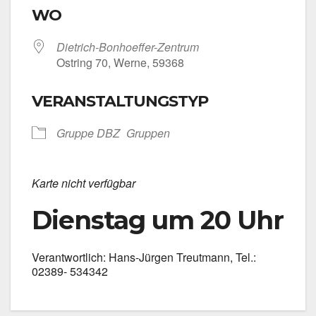
WO
Dietrich-Bonhoeffer-Zentrum
Ost­ring 70, Wer­ne, 59368
VERANSTALTUNGSTYP
Grup­pe DBZ
Grup­pen
Kar­te nicht ver­füg­bar
Dienstag um 20 Uhr
Ver­ant­wort­lich: Hans-Jürgen Treut­mann, Tel.:
02389- 534342