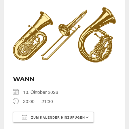
WANN
13. Okto­ber 2026
20:00 — 21:30
ZUM KALENDER HINZUFÜGEN
ICS her­un­ter­la­den
Goog­le Kalen­