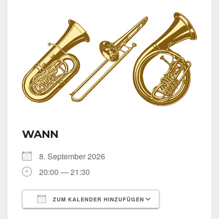
WANN
8. Sep­tem­ber 2026
20:00 — 21:30
ZUM KALENDER HINZUFÜGEN
ICS her­un­ter­la­den
Goog­le Kalen­