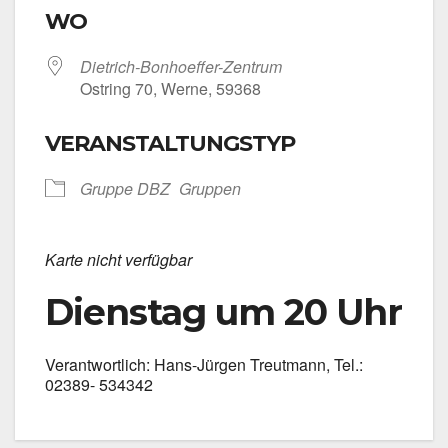
WO
Dietrich-Bonhoeffer-Zentrum
Ost­ring 70, Wer­ne, 59368
VERANSTALTUNGSTYP
Grup­pe DBZ
Grup­pen
Kar­te nicht ver­füg­bar
Dienstag um 20 Uhr
Ver­ant­wort­lich: Hans-Jürgen Treut­mann, Tel.:
02389- 534342