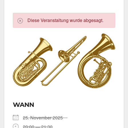
Die­se Ver­an­stal­tung wur­de abge­sagt.
WANN
25. Novem­ber 2025
20:00 — 21:30