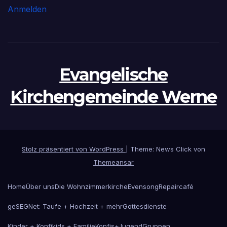
Anmelden
Evangelische
Kirchengemeinde Werne
Stolz präsentiert von WordPress
|
Theme: News Click von
Themeansar
Home
Über uns
Die Wohnzimmerkirche
Evensong
Repaircafé
geSEGNet: Taufe + Hochzeit + mehr
Gottesdienste
Kinder + Konfikids + Familie
Konfis+Jugend
Gruppen