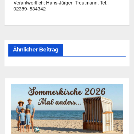
Ver­ant­wort­lich: Hans-Jürgen Treut­mann, Tel.:
02389- 534342
Ähnlicher Beitrag