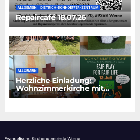
ALLGEMEIN
DIETRICH-BONHOEFFER-ZENTRUM
Repaircafé 18.07.26
ALLGEMEIN
Herzliche Einladung:
Wohnzimmerkirche mit
unseren Konfis
Evangelische Kirchengemeinde Werne