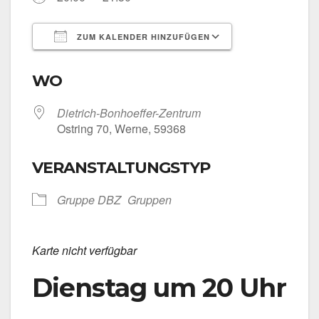
ZUM KALENDER HINZUFÜGEN
ICS her­un­ter­la­den
Goog­le Kalen­
WO
Dietrich-Bonhoeffer-Zentrum
Ost­ring 70, Wer­ne, 59368
VERANSTALTUNGSTYP
Grup­pe DBZ
Grup­pen
Kar­te nicht ver­füg­bar
Dienstag um 20 Uhr