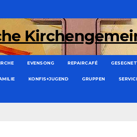
che Kirchengeme
IRCHE
EVENSONG
REPAIRCAFÉ
GESEGNET:
AMILIE
KONFIS+JUGEND
GRUPPEN
SERVI