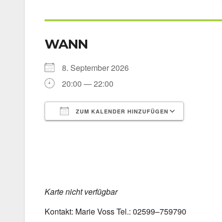
WANN
8. Sep­tem­ber 2026
20:00 — 22:00
ZUM KALENDER HINZUFÜGEN
ICS her­un­ter­la­den
Goog­le 
Kar­te nicht ver­füg­bar
Kon­takt: Marie Voss Tel.: 02599–759790