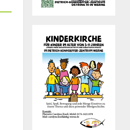
Office 365
Out­look Live