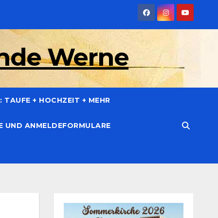
inde Werne
 TAUFE + HOCHZEIT + MEHR
CE UND ANMELDEFORMULARE