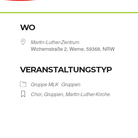
WO
Martin-Luther-Zentrum
Wichern­stra­ße 2, Wer­ne, 59368, NRW
VERANSTALTUNGSTYP
Kalen­der
iCal­en­dar
Grup­pe MLK
Grup­pen
Chor
,
Grup­pen
,
Martin-Luther-Kirche