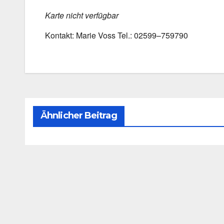
Kar­te nicht ver­füg­bar
Kon­takt: Marie Voss Tel.: 02599–759790
Ähnlicher Beitrag