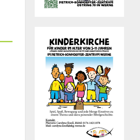
Office 365
Out­look Live