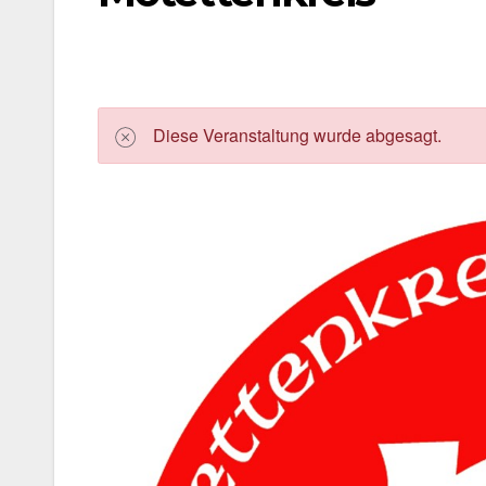
Die­se Ver­an­stal­tung wur­de abge­sagt.