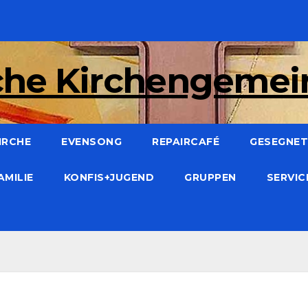
che Kirchengeme
IRCHE
EVENSONG
REPAIRCAFÉ
GESEGNET:
AMILIE
KONFIS+JUGEND
GRUPPEN
SERVI