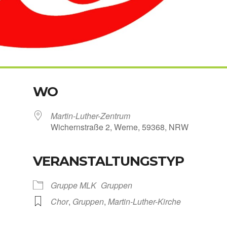
WO
Martin-Luther-Zentrum
Wichern­stra­ße 2, Wer­ne, 59368, NRW
VERANSTALTUNGSTYP
Kalen­der
iCal­en­dar
Grup­pe MLK
Grup­pen
Chor
,
Grup­pen
,
Martin-Luther-Kirche