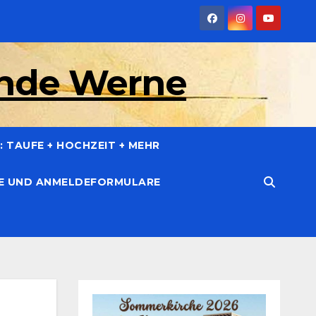
inde Werne
 TAUFE + HOCHZEIT + MEHR
CE UND ANMELDEFORMULARE