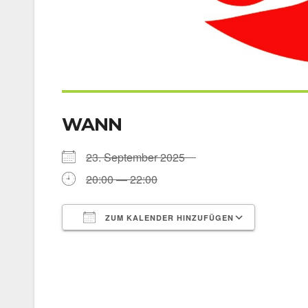
WANN
23. Sep­tem­ber 2025
20:00 — 22:00
ZUM KALENDER HINZUFÜGEN
ICS her­un­ter­la­den
Goog­le 