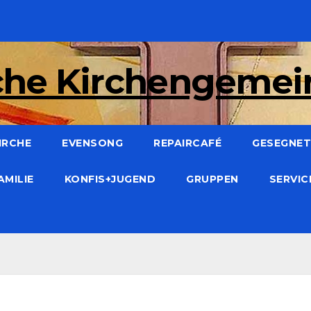
che Kirchengeme
IRCHE
EVENSONG
REPAIRCAFÉ
GESEGNET:
AMILIE
KONFIS+JUGEND
GRUPPEN
SERVI