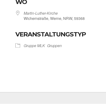
WO
Martin-Luther-Kirche
Wichern­stra­ße, Wer­ne, NRW, 59368
VERANSTALTUNGSTYP
Kalen­der
iCal­en­dar
Grup­pe MLK
Grup­pen