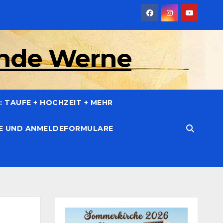
inde Werne
 TAUFE + HOCHZEIT + MEHR
CE UND ANMELDEFORMULARE