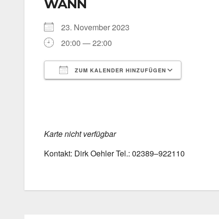
WANN
23. Novem­ber 2023
20:00 — 22:00
ZUM KALENDER HINZUFÜGEN
ICS her­un­ter­la­den
Goog­le 
Kar­te nicht ver­füg­bar
Kon­takt: Dirk Oeh­ler Tel.: 02389–922110