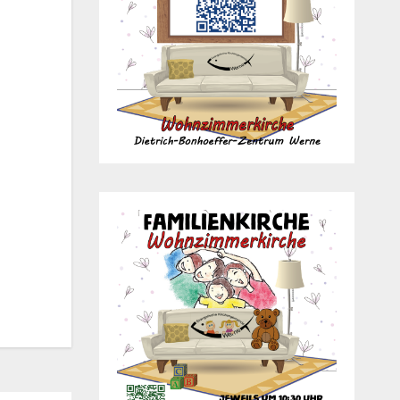
Office 365
Out­look Live