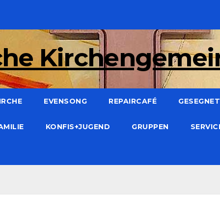
che Kirchengeme
IRCHE
EVENSONG
REPAIRCAFÉ
GESEGNET:
AMILIE
KONFIS+JUGEND
GRUPPEN
SERVI