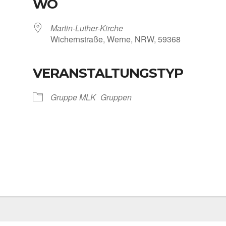
WO
Martin-Luther-Kirche
Wichern­stra­ße, Wer­ne, NRW, 59368
VERANSTALTUNGSTYP
Kalen­der
iCal­en­dar
Grup­pe MLK
Grup­pen