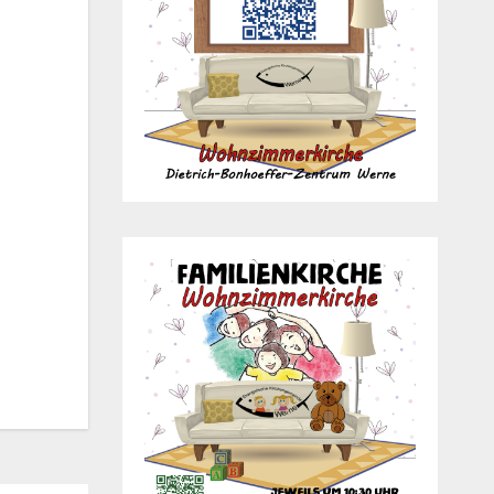
Office 365
Out­look Live