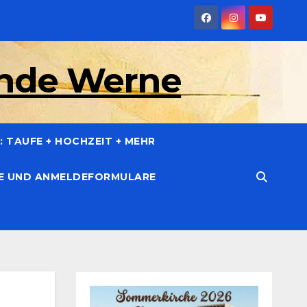
inde Werne
 TAUFE + HOCHZEIT + MEHR
CE UND ANMELDEFORMULARE