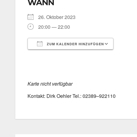
WANN
26. Okto­ber 2023
20:00 — 22:00
ZUM KALENDER HINZUFÜGEN
ICS her­un­ter­la­den
Goog­le 
Kar­te nicht ver­füg­bar
Kon­takt: Dirk Oeh­ler Tel.: 02389–922110