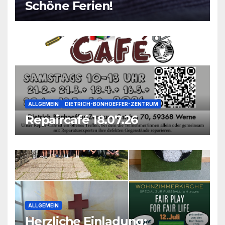
Schöne Ferien!
ALLGEMEIN
DIETRICH-BONHOEFFER-ZENTRUM
Repaircafé 18.07.26
ALLGEMEIN
Herzliche Einladung: