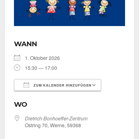
WANN
1. Okto­ber 2026
15:30 — 17:00
ZUM KALENDER HINZUFÜGEN
ICS her­un­ter­la­den
Goog­le Kalen­
WO
Dietrich-Bonhoeffer-Zentrum
Ost­ring 70, Wer­ne, 59368