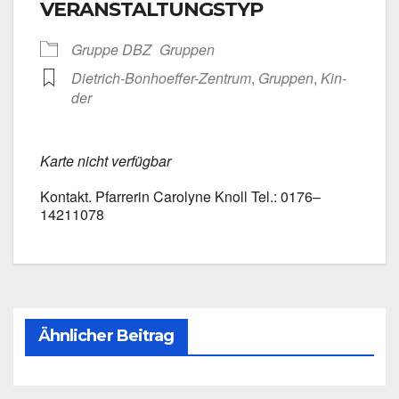
VERANSTALTUNGSTYP
Grup­pe DBZ
Grup­pen
Dietrich-Bonhoeffer-Zentrum
,
Grup­pen
,
Kin­
der
Kar­te nicht ver­füg­bar
Kon­takt. Pfar­re­rin Caro­ly­ne Knoll Tel.: 0176–
14211078
Ähnlicher Beitrag