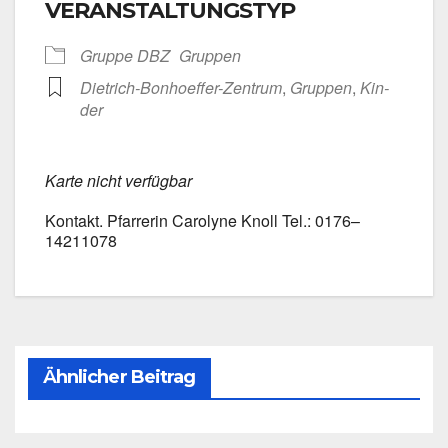
VERANSTALTUNGSTYP
Grup­pe DBZ
Grup­pen
Dietrich-Bonhoeffer-Zentrum
,
Grup­pen
,
Kin­
der
Kar­te nicht ver­füg­bar
Kon­takt. Pfar­re­rin Caro­ly­ne Knoll Tel.: 0176–
14211078
Ähnlicher Beitrag