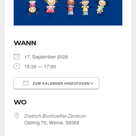
WANN
17. Sep­tem­ber 2026
15:30 — 17:00
ZUM KALENDER HINZUFÜGEN
ICS her­un­ter­la­den
Goog­le Kalen­
WO
Dietrich-Bonhoeffer-Zentrum
Ost­ring 70, Wer­ne, 59368