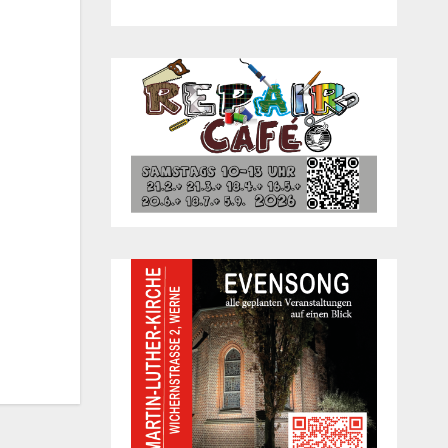
Office 365
Out­look Live