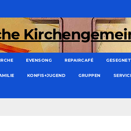
che Kirchengeme
IRCHE
EVENSONG
REPAIRCAFÉ
GESEGNET:
AMILIE
KONFIS+JUGEND
GRUPPEN
SERVI