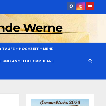
inde Werne
 TAUFE + HOCHZEIT + MEHR
CE UND ANMELDEFORMULARE