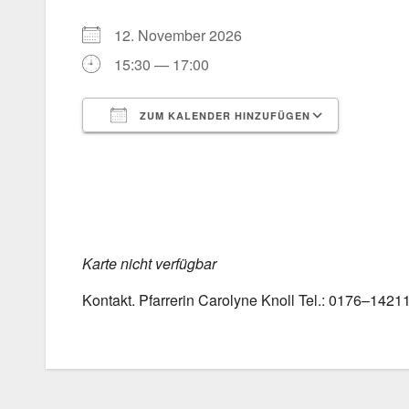
12. Novem­ber 2026
15:30 — 17:00
ZUM KALENDER HINZUFÜGEN
ICS her­un­ter­la­den
Goog­le 
Kar­te nicht ver­füg­bar
Kon­takt. Pfar­re­rin Caro­ly­ne Knoll Tel.: 0176–142