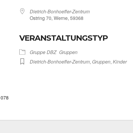
Dietrich-Bonhoeffer-Zentrum
Ost­ring 70, Wer­ne, 59368
VERANSTALTUNGSTYP
Kalen­der
iCal­en­dar
Grup­pe DBZ
Grup­pen
Dietrich-Bonhoeffer-Zentrum
,
Grup­pen
,
Kin­der
11078