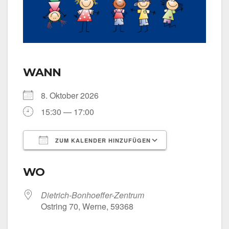
WANN
8. Okto­ber 2026
15:30 — 17:00
ZUM KALENDER HINZUFÜGEN
ICS her­un­ter­la­den
Goog­le Kalen­
WO
Dietrich-Bonhoeffer-Zentrum
Ost­ring 70, Wer­ne, 59368