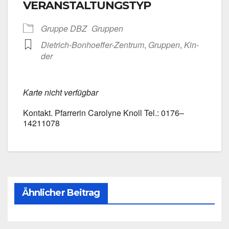
VERANSTALTUNGSTYP
Grup­pe DBZ
Grup­pen
Dietrich-Bonhoeffer-Zentrum
,
Grup­pen
,
Kin­
der
Kar­te nicht ver­füg­bar
Kon­takt. Pfar­re­rin Caro­ly­ne Knoll Tel.: 0176–
14211078
Ähnlicher Beitrag