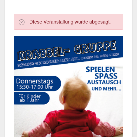
Die­se Ver­an­stal­tung wur­de abge­sagt.