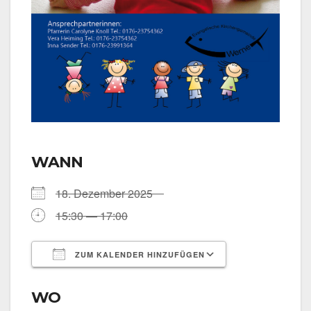
WANN
18. Dezem­ber 2025
15:30 — 17:00
ZUM KALENDER HINZUFÜGEN
ICS her­un­ter­la­den
Goog­le Kalen­
WO