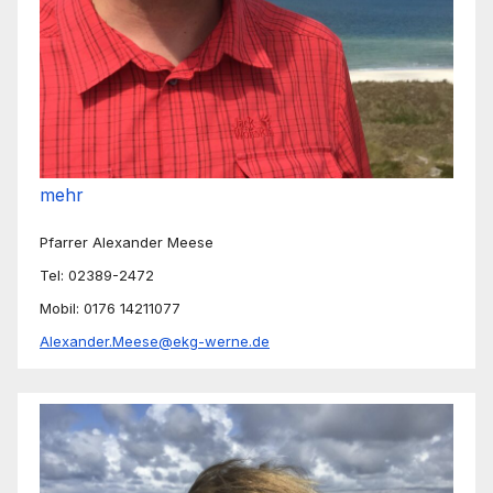
mehr
Pfarrer Alexander Meese
Tel: 02389-2472
Mobil: 0176 14211077
Alexander.Meese@ekg-werne.de