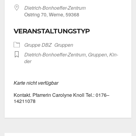
Dietrich-Bonhoeffer-Zentrum
Ost­ring 70, Wer­ne, 59368
VERANSTALTUNGSTYP
Grup­pe DBZ
Grup­pen
Dietrich-Bonhoeffer-Zentrum
,
Grup­pen
,
Kin­
der
Kar­te nicht ver­füg­bar
Kon­takt. Pfar­re­rin Caro­ly­ne Knoll Tel.: 0176–
14211078