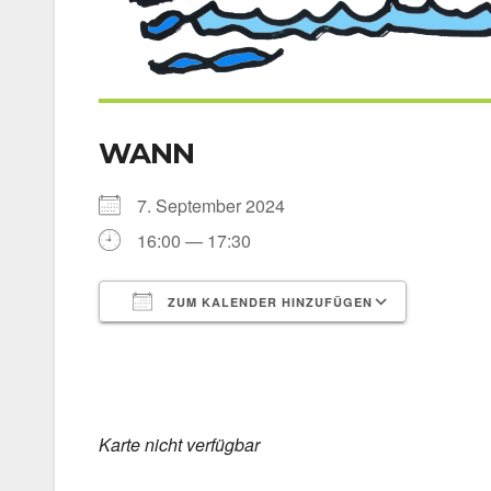
WANN
7. Sep­tem­ber 2024
16:00 — 17:30
ZUM KALENDER HINZUFÜGEN
ICS her­un­ter­la­den
Goog­le 
Kar­te nicht ver­füg­bar