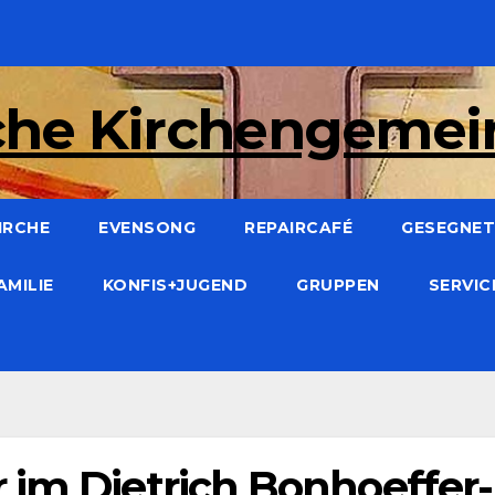
che Kirchengeme
IRCHE
EVENSONG
REPAIRCAFÉ
GESEGNET:
AMILIE
KONFIS+JUGEND
GRUPPEN
SERVI
 im Dietrich Bonhoeffer-