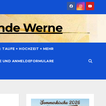
inde Werne
 TAUFE + HOCHZEIT + MEHR
CE UND ANMELDEFORMULARE