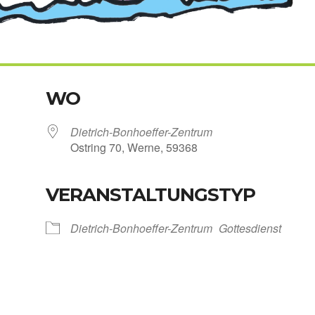
WO
Dietrich-Bonhoeffer-Zentrum
Ost­ring 70, Wer­ne, 59368
VERANSTALTUNGSTYP
Kalen­der
iCal­en­dar
Dietrich-Bonhoeffer-Zentrum
Got­tes­dienst