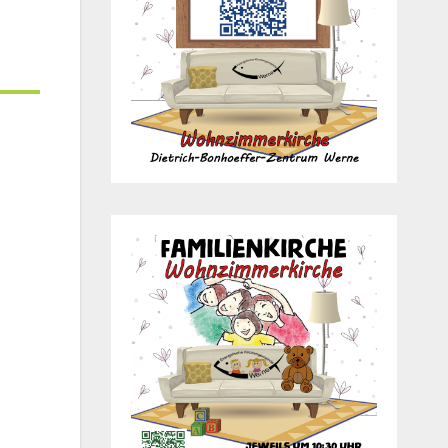
Office 365
Out­look Live