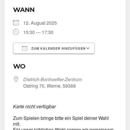
WANN
12. August 2025
15:30 — 17:30
ZUM KALENDER HINZUFÜGEN
ICS her­un­ter­la­den
Goog­le Kalen­
WO
Dietrich-Bonhoeffer-Zentrum
Ost­ring 70, Wer­ne, 59368
Kar­te nicht ver­füg­bar
Zum Spie­len brin­ge bit­te ein Spiel dei­ner Wahl
mit.
Für unser leib­li­ches Wohl sor­gen wir gemein­sam.